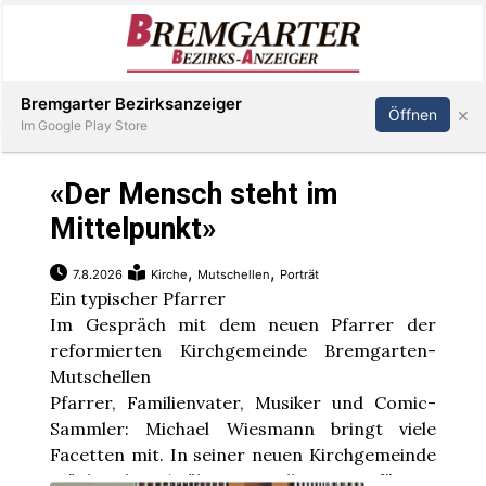
Inserieren
Abonnieren
Anmelden
Bremgarter Bezirksanzeiger
×
Öffnen
Im Google Play Store
«Der Mensch steht im
Immobilien
Mittelpunkt»
,
,
7.8.2026
Kirche
Mutschellen
Porträt
Veranstaltungen
Ein typischer Pfarrer
Im Gespräch mit dem neuen Pfarrer der
Stellen
reformierten Kirchgemeinde Bremgarten-
Mutschellen
E-
Pfarrer, Familienvater, Musiker und Comic-
Paper
Sammler: Michael Wiesmann bringt viele
Facetten mit. In seiner neuen Kirchgemeinde
möchte der 45-Jährige vor allem eines: für ...
Newsletter