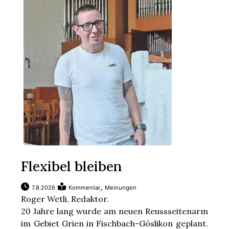
App
gion
emgarten
Bremgarten
gion
Flexibel bleiben
emgarten
,
7.8.2026
Kommentar
Meinungen
Roger Wetli, Redaktor.
20 Jahre lang wurde am neuen Reussseitenarm
im Gebiet Grien in Fischbach-Göslikon geplant.