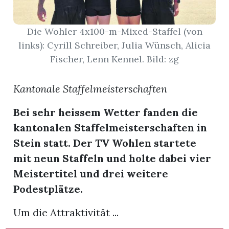
App
Die Wohler 4x100-m-Mixed-Staffel (von
gion
links): Cyrill Schreiber, Julia Wünsch, Alicia
Fischer, Lenn Kennel. Bild: zg
emgarten
Kantonale Staffelmeisterschaften
Bremgarten
Bei sehr heissem Wetter fanden die
kantonalen Staffelmeisterschaften in
Stein statt. Der TV Wohlen startete
gion
mit neun Staffeln und holte dabei vier
Meistertitel und drei weitere
emgarten
Podestplätze.
Um die Attraktivität ...