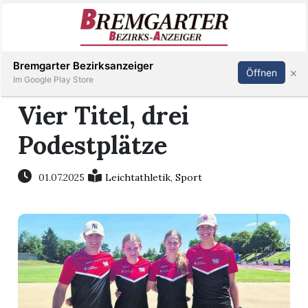
Inserieren
Abonnieren
Anmelden
Bremgarter Bezirksanzeiger
×
Öffnen
Im Google Play Store
Vier Titel, drei
Podestplätze
Immobilien
Veranstaltungen
01.07.2025
Leichtathletik
,
Sport
Stellen
E-
Paper
Newsletter