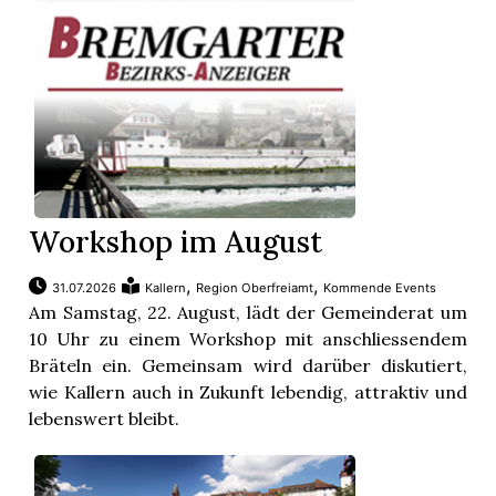
App
gion
emgarten
Bremgarten
Workshop im August
,
,
31.07.2026
Kallern
Region Oberfreiamt
Kommende Events
Am Samstag, 22. August, lädt der Gemeinderat um
10 Uhr zu einem Workshop mit anschliessendem
gion
Bräteln ein. Gemeinsam wird darüber diskutiert,
wie Kallern auch in Zukunft lebendig, attraktiv und
emgarten
lebenswert bleibt.