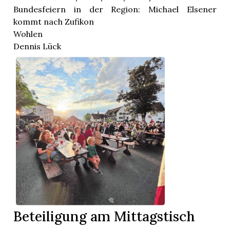
Bundesfeiern in der Region: Michael Elsener
kommt nach Zufikon
Wohlen
Dennis Lück
Ab 18 Uhr öffnet der Turnverein die Festwirtschaft
auf dem Sternenplatz. Kommunikations-/
Kreativexperte Dennis Lück hält die Ansprache. Die
Gemeinde offeriert einen kleinen Imbiss. Die
Steelband ...
Beteiligung am Mittagstisch