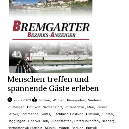
t
Menschen treffen und
spannende Gäste erleben
,
,
,
,
28.07.2026
Zufikon
Wohlen
Bremgarten
Niederwil
en
,
,
,
,
,
,
Villmergen
Dottikon
Sarmenstorf
Rottenschwil
Muri
Kallern
,
,
,
,
,
Bettwil
Kommende Events
Fischbach-Göslikon
Dintikon
Künten
,
,
,
,
,
Hägglingen
Oberwil-Lieli
Rudolfstetten
Unterlunkhofen
Islisberg
n
,
,
,
,
Hermetschwil-Staffeln
Mühlau
Widen
Berikon
Buttwil