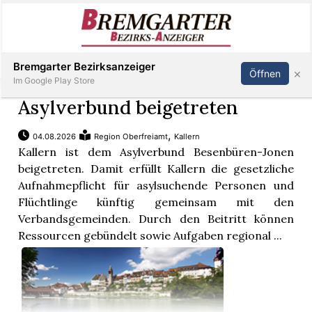
Inserieren
Abonnieren
Anmelden
Bremgarter Bezirksanzeiger
×
Öffnen
Im Google Play Store
Asylverbund beigetreten
,
04.08.2026
Region Oberfreiamt
Kallern
Immobilien
Kallern ist dem Asylverbund Besenbüren-Jonen
beigetreten. Damit erfüllt Kallern die gesetzliche
Veranstaltungen
Aufnahmepflicht für asylsuchende Personen und
Flüchtlinge künftig gemeinsam mit den
Verbandsgemeinden. Durch den Beitritt können
Stellen
Ressourcen gebündelt sowie Aufgaben regional ...
E-
Paper
Newsletter