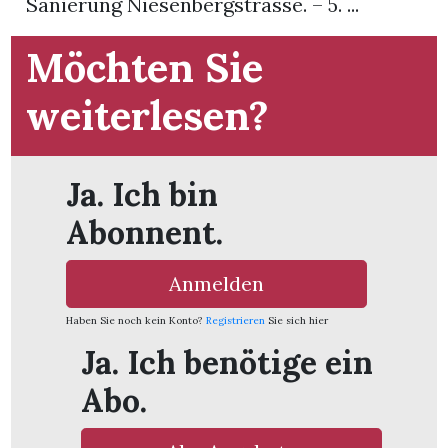
Sanierung Niesenbergstrasse. – 5. ...
App
Möchten Sie
gion
weiterlesen?
emgarten
Ja. Ich bin
Bremgarten
Abonnent.
Anmelden
gion
Haben Sie noch kein Konto?
Registrieren
Sie sich hier
Ja. Ich benötige ein
emgarten
Abo.