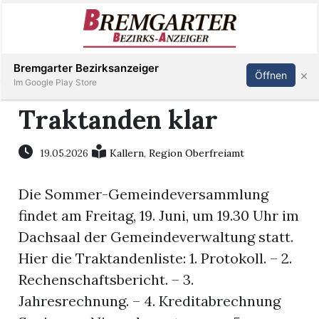
Inserieren
Abonnieren
Anmelden
Bremgarter Bezirksanzeiger
×
Öffnen
Im Google Play Store
Traktanden klar
Immobilien
19.05.2026
Kallern
,
Region Oberfreiamt
Veranstaltungen
Die Sommer-Gemeindeversammlung
findet am Freitag, 19. Juni, um 19.30 Uhr im
Stellen
Dachsaal der Gemeindeverwaltung statt.
Hier die Traktandenliste: 1. Protokoll. – 2.
E-
Rechenschaftsbericht. – 3.
Paper
Jahresrechnung. – 4. Kreditabrechnung
Newsletter