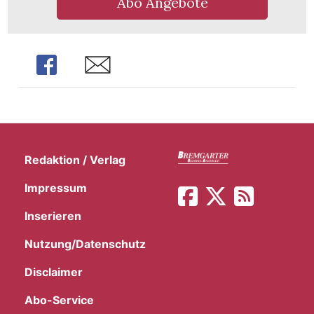
Abo Angebote
t
Share
Share
Redaktion / Verlag
Impressum
Inserieren
Nutzung/Datenschutz
en
Disclaimer
n
Abo-Service