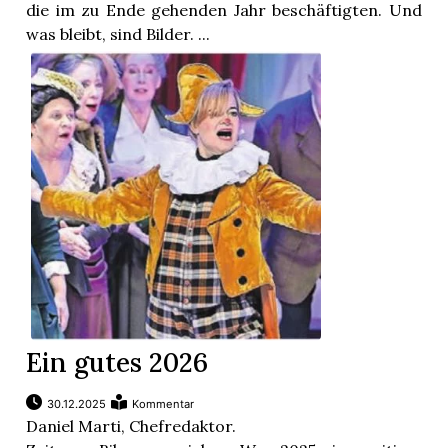
t
die im zu Ende gehenden Jahr beschäftigten. Und
was bleibt, sind Bilder. ...
Ein gutes 2026
en
30.12.2025
Kommentar
Daniel Marti, Chefredaktor.
n