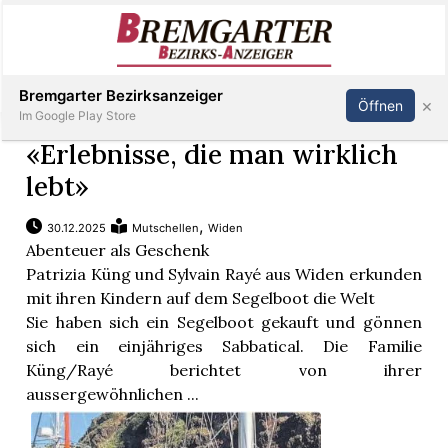
Inserieren
Abonnieren
Anmelden
Bremgarter Bezirksanzeiger
×
Öffnen
Im Google Play Store
«Erlebnisse, die man wirklich
lebt»
Immobilien
,
30.12.2025
Mutschellen
Widen
Abenteuer als Geschenk
Veranstaltungen
Patrizia Küng und Sylvain Rayé aus Widen erkunden
mit ihren Kindern auf dem Segelboot die Welt
Stellen
Sie haben sich ein Segelboot gekauft und gönnen
sich ein einjähriges Sabbatical. Die Familie
E-
Küng/Rayé berichtet von ihrer
Paper
aussergewöhnlichen ...
Newsletter