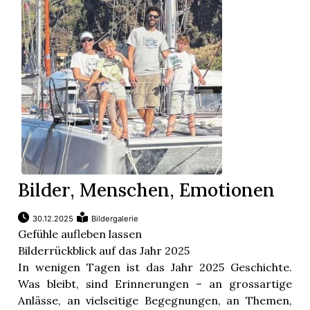
App
gion
emgarten
Bremgarten
Bilder, Menschen, Emotionen
gion
30.12.2025
Bildergalerie
Gefühle aufleben lassen
emgarten
Bilderrückblick auf das Jahr 2025
In wenigen Tagen ist das Jahr 2025 Geschichte.
Was bleibt, sind Erinnerungen – an grossartige
Anlässe, an vielseitige Begegnungen, an Themen,