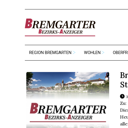
REGION BREMGARTEN
WOHLEN
OBERFR
B
St
3
Zu:
Die
Heu
all