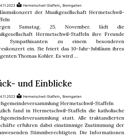
,
4.11.2023
Hermetschwil-Staffeln
Bremgarten
iläumskonzert der Musikgesellschaft Hermetschwil-
ffeln
rgen Samstag, 25. November, lädt die
ikgesellschaft Hermetschwil-Staffeln ihre Freunde
d Sympathisanten zu einem besonderen
reskonzert ein. Sie feiert das 10-Jahr-Jubiläum ihres
igenten Thomas Kohler. Es wird ...
ück- und Einblicke
,
4.11.2023
Hermetschwil-Staffeln
Bremgarten
chgemeindeversammlung Hermetschwil-Staffeln
zlich fand in Hermetschwil-Staffeln die katholische
chgemeindeversammlung statt. Alle traktandierten
chäfte erfuhren dabei einstimmige Zustimmung der
anwesenden Stimmberechtigten. Die Informationen