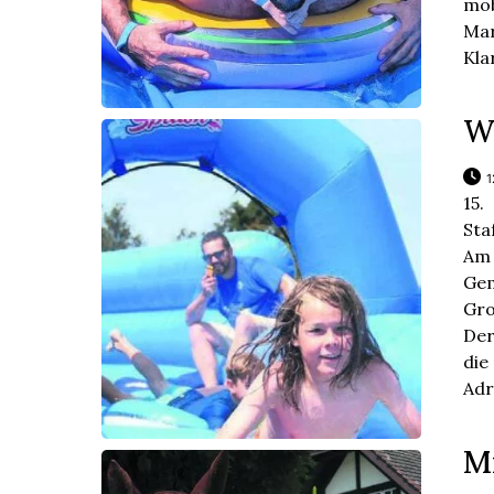
mob
Mar
Kla
W
1
15.
Sta
Am
Ge
Gro
Der
die
Adr
Mi