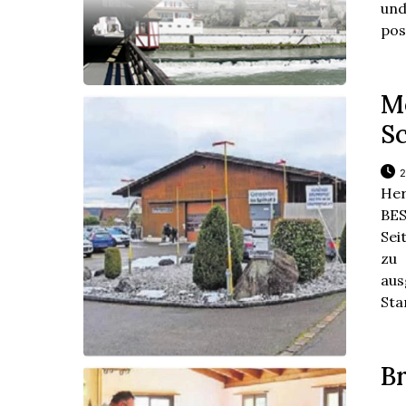
und
pos
Me
Sc
2
Her
BES
Sei
zu
aus
Sta
B