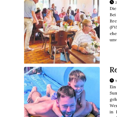
2
Die
Bei
Bre
(FV
eh
unv
R
1
Ein
Sum
gel
Wer
in 