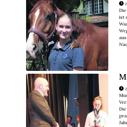
2
Die
ist
Was
Weg
aus
Nac
M
2
Mus
Ver
Di
pra
Jah