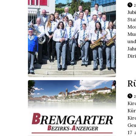
2
Jub
Sta
Mo
Mus
un
Jah
Dir
R
2
Kir
Kür
Kir
Ges
17 