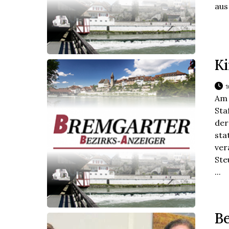
aus
K
1
Am 
Sta
der
st
ve
Ste
...
B