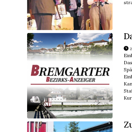
str
D
2
Ein
Da
Sp
Ei
Ka
Sta
Kur
Zu