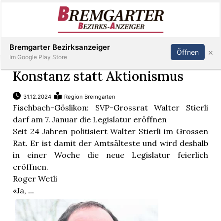
Inserieren
Abonnieren
Anmelden
Bremgarter Bezirksanzeiger
×
Öffnen
Im Google Play Store
Konstanz statt Aktionismus
31.12.2024
Region Bremgarten
Immobilien
Fischbach-Göslikon: SVP-Grossrat Walter Stierli
darf am 7. Januar die Legislatur eröffnen
Veranstaltungen
Seit 24 Jahren politisiert Walter Stierli im Grossen
Rat. Er ist damit der Amtsälteste und wird deshalb
in einer Woche die neue Legislatur feierlich
Stellen
eröffnen.
Roger Wetli
E-
«Ja, ...
Paper
Newsletter