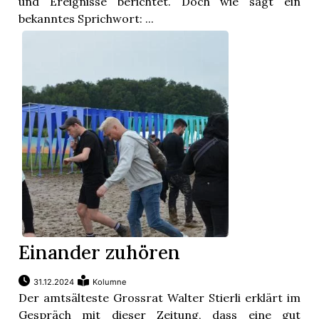
und Ereignisse berichtet. Doch wie sagt ein
t
bekanntes Sprichwort: ...
Einander zuhören
en
31.12.2024
Kolumne
Der amtsälteste Grossrat Walter Stierli erklärt im
n
Gespräch mit dieser Zeitung, dass eine gut