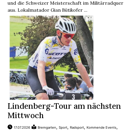
t
und die Schweizer Meisterschaft im Militärradquer
aus. Lokalmatador Gian Bütikofer ...
Lindenberg-Tour am nächsten
en
Mittwoch
n
,
,
,
,
17.07.2026
Bremgarten
Sport
Radsport
Kommende Events