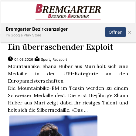
Inserieren
Abonnieren
Anmelden
Bremgarter Bezirksanzeiger
×
Öffnen
Im Google Play Store
Ein überraschender Exploit
,
04.08.2026
Sport
Radsport
Immobilien
Mountainbike: Shana Huber aus Muri holt sich eine
Medaille in der U19-Kategorie an den
Veranstaltungen
Europameisterschaften
Die Mountainbike-EM im Tessin werden zu einem
Schweizer Medaillenfest. Die erst 16-jährige Shana
Stellen
Huber aus Muri zeigt dabei ihr riesiges Talent und
holt sich die Silbermedaille. «Das ...
E-
Paper
Newsletter