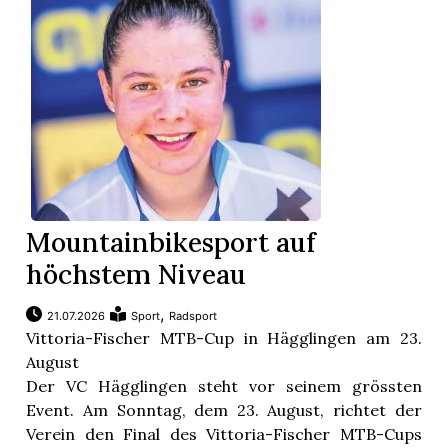
App
gion
emgarten
Bremgarten
Mountainbikesport auf
höchstem Niveau
gion
,
21.07.2026
Sport
Radsport
Vittoria-Fischer MTB-Cup in Hägglingen am 23.
emgarten
August
Der VC Hägglingen steht vor seinem grössten
Event. Am Sonntag, dem 23. August, richtet der
Verein den Final des Vittoria-Fischer MTB-Cups