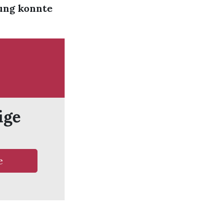
ung konnte
ige
e