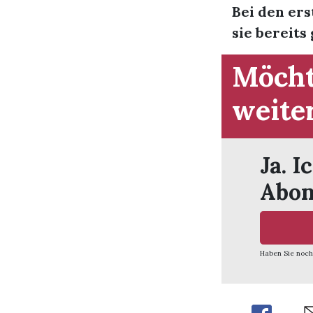
Bei den er
sie bereits g
Möcht
weite
Ja. I
Abon
Haben Sie noch