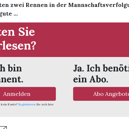
sten zwei Rennen in der Mannschaftsverfolg
ute ...
en Sie
rlesen?
ch bin
Ja. Ich benöt
nent.
ein Abo.
Anmelden
Abo Angebot
 kein Konto?
Registrieren
Sie sich hier