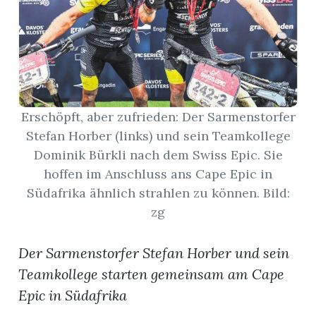
App
gion
emgarten
Erschöpft, aber zufrieden: Der Sarmenstorfer
Stefan Horber (links) und sein Teamkollege
Bremgarten
Dominik Bürkli nach dem Swiss Epic. Sie
hoffen im Anschluss ans Cape Epic in
Südafrika ähnlich strahlen zu können. Bild:
zg
gion
Der Sarmenstorfer Stefan Horber und sein
emgarten
Teamkollege starten gemeinsam am Cape
Epic in Südafrika