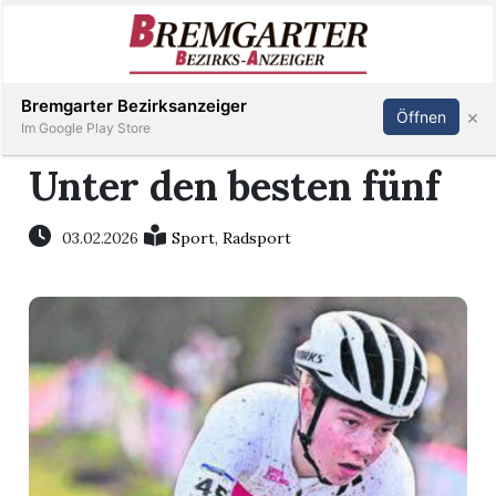
Inserieren
Abonnieren
Anmelden
Bremgarter Bezirksanzeiger
×
Öffnen
Im Google Play Store
Unter den besten fünf
Immobilien
03.02.2026
Sport
,
Radsport
Veranstaltungen
Stellen
E-
Paper
Newsletter