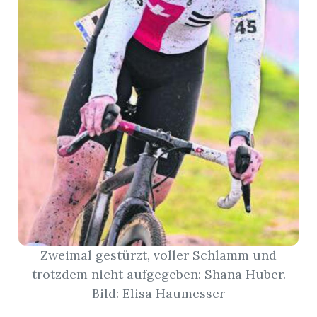
App
gion
emgarten
Bremgarten
gion
emgarten
Zweimal gestürzt, voller Schlamm und
trotzdem nicht aufgegeben: Shana Huber.
Bild: Elisa Haumesser