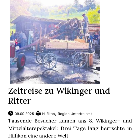
App
gion
emgarten
Bremgarten
Zeitreise zu Wikinger und
gion
Ritter
emgarten
,
09.09.2025
Hilfikon
Region Unterfreiamt
Tausende Besucher kamen ans 8. Wikinger- und
Mittelalterspektakel: Drei Tage lang herrschte in
Hilfikon eine andere Welt