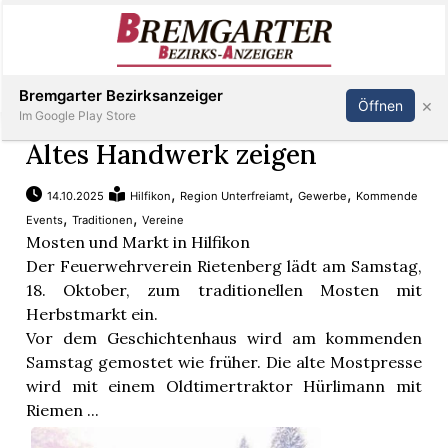
Inserieren
Abonnieren
Anmelden
Bremgarter Bezirksanzeiger
×
Öffnen
Im Google Play Store
Altes Handwerk zeigen
,
,
,
14.10.2025
Hilfikon
Region Unterfreiamt
Gewerbe
Kommende
Immobilien
,
,
Events
Traditionen
Vereine
Mosten und Markt in Hilfikon
Veranstaltungen
Der Feuerwehrverein Rietenberg lädt am Samstag,
18. Oktober, zum traditionellen Mosten mit
Herbstmarkt ein.
Stellen
Vor dem Geschichtenhaus wird am kommenden
Samstag gemostet wie früher. Die alte Mostpresse
E-
wird mit einem Oldtimertraktor Hürlimann mit
Paper
Riemen ...
Newsletter