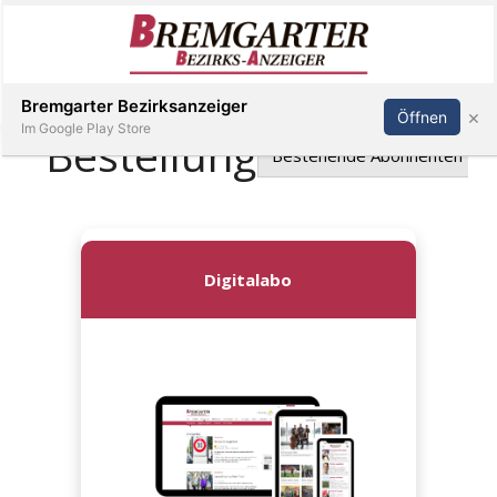
Inserieren
Abonnieren
Anmelden
Bremgarter Bezirksanzeiger
×
Öffnen
Im Google Play Store
Immobilien
Veranstaltungen
Stellen
E-
Paper
Newsletter