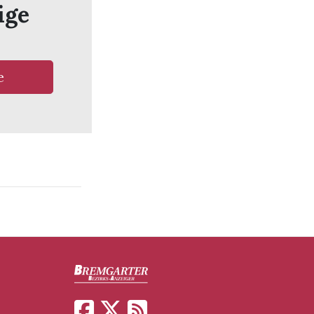
ige
e