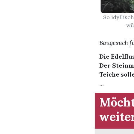
So idyllisc
wü
Baugesuch fü
Die Edelflu
Der Steinm
Teiche soll
...
Möcht
weite