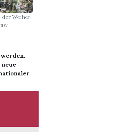
, der Weiher
vaw
t werden.
i neue
nationaler