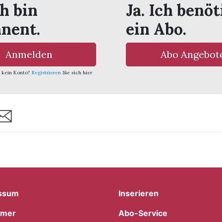
ch bin
Ja. Ich benöt
nent.
ein Abo.
Anmelden
Abo Angebot
 kein Konto?
Registrieren
Sie sich hier
are
ssum
Inserieren
imer
Abo-Service