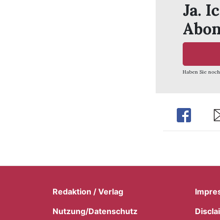
Ja. I
Abon
Haben Sie noch
Share
Sh
Redaktion / Verlag
Impre
Nutzung/Datenschutz
Discla