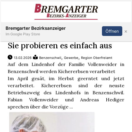
Inserieren
Abonnieren
Anmelden
Bremgarter Bezirksanzeiger
×
Öffnen
Im Google Play Store
Sie probieren es einfach aus
,
,
13.02.2026
Benzenschwil
Gewerbe
Region Oberfreiamt
Immobilien
Auf dem Lindenhof der Familie Vollenweider in
Benzenschwil werden Kichererbsen verarbeitet
Veranstaltungen
Im April gesät, im Herbst geerntet und jetzt
verarbeitet. Kichererbsen sind der neuste
Betriebszweig des Lindenhofs in Benzenschwil.
Stellen
Fabian Vollenweider und Andreas Hediger
sprechen über die Vorzüge ...
E-
Paper
Newsletter