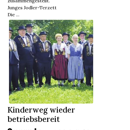
zusammengestellt.
t
Junges Jodler-Terzett
Die ...
en
Kinderweg wieder
betriebsbereit
n