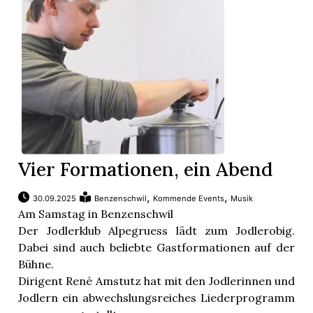
App
gion
emgarten
Bremgarten
Vier Formationen, ein Abend
,
,
30.09.2025
Benzenschwil
Kommende Events
Musik
Am Samstag in Benzenschwil
gion
Der Jodlerklub Alpegruess lädt zum Jodlerobig.
Dabei sind auch beliebte Gastformationen auf der
emgarten
Bühne.
Dirigent René Amstutz hat mit den Jodlerinnen und
Jodlern ein abwechslungsreiches Liederprogramm