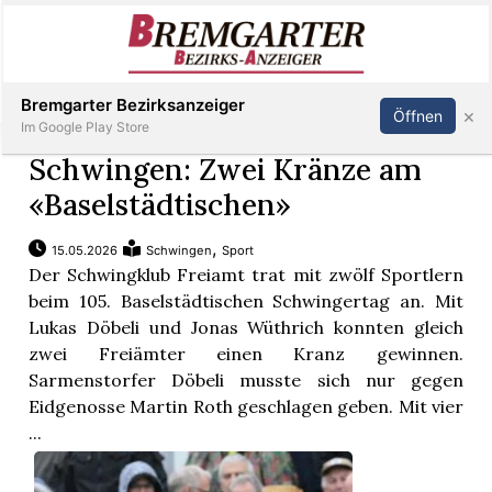
Inserieren
Abonnieren
Anmelden
Bremgarter Bezirksanzeiger
×
Öffnen
Im Google Play Store
Schwingen: Zwei Kränze am
«Baselstädtischen»
Immobilien
,
15.05.2026
Schwingen
Sport
Der Schwingklub Freiamt trat mit zwölf Sportlern
Veranstaltungen
beim 105. Baselstädtischen Schwingertag an. Mit
Lukas Döbeli und Jonas Wüthrich konnten gleich
Stellen
zwei Freiämter einen Kranz gewinnen.
Sarmenstorfer Döbeli musste sich nur gegen
E-
Eidgenosse Martin Roth geschlagen geben. Mit vier
Paper
...
Newsletter