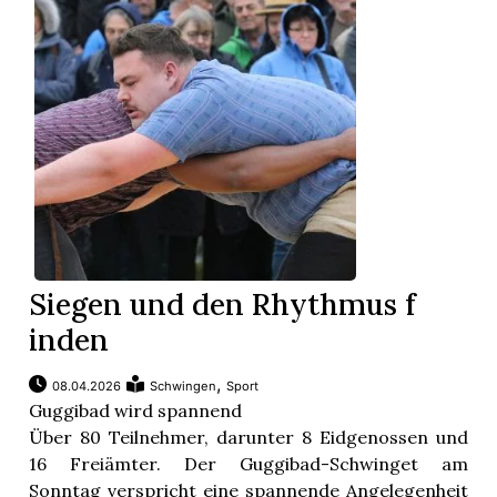
App
gion
emgarten
Bremgarten
Siegen und den Rhythmus f
inden
gion
,
08.04.2026
Schwingen
Sport
emgarten
Guggibad wird spannend
Über 80 Teilnehmer, darunter 8 Eidgenossen und
16 Freiämter. Der Guggibad-Schwinget am
Sonntag verspricht eine spannende Angelegenheit