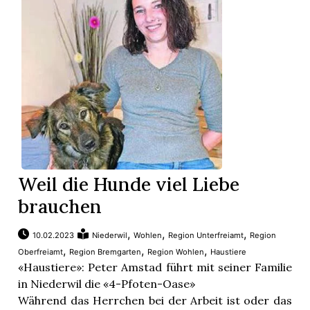
App
gion
emgarten
Bremgarten
Weil die Hunde viel Liebe
brauchen
gion
,
,
,
10.02.2023
Niederwil
Wohlen
Region Unterfreiamt
Region
emgarten
,
,
,
Oberfreiamt
Region Bremgarten
Region Wohlen
Haustiere
«Haustiere»: Peter Amstad führt mit seiner Familie
in Niederwil die «4-Pfoten-Oase»
Während das Herrchen bei der Arbeit ist oder das