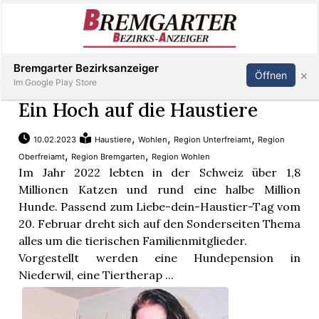
Inserieren
Abonnieren
Anmelden
Bremgarter Bezirksanzeiger
×
Öffnen
Im Google Play Store
Ein Hoch auf die Haustiere
,
,
,
10.02.2023
Haustiere
Wohlen
Region Unterfreiamt
Region
Immobilien
,
,
Oberfreiamt
Region Bremgarten
Region Wohlen
Im Jahr 2022 lebten in der Schweiz über 1,8
Veranstaltungen
Millionen Katzen und rund eine halbe Million
Hunde. Passend zum Liebe-dein-Haustier-Tag vom
20. Februar dreht sich auf den Sonderseiten Thema
Stellen
alles um die tierischen Familienmitglieder.
Vorgestellt werden eine Hundepension in
E-
Niederwil, eine Tiertherap ...
Paper
Newsletter