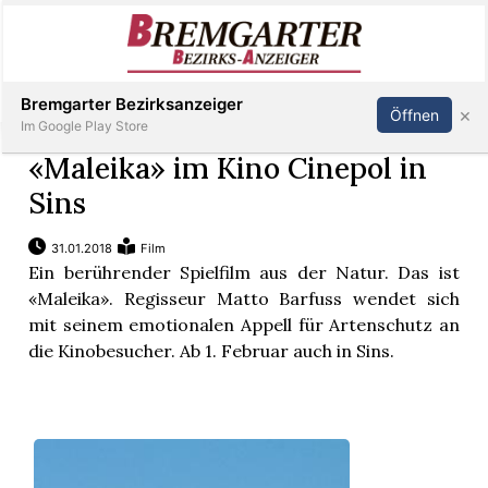
Inserieren
Abonnieren
Anmelden
Bremgarter Bezirksanzeiger
×
Öffnen
Im Google Play Store
«Maleika» im Kino Cinepol in
Sins
Immobilien
31.01.2018
Film
Ein berührender Spielfilm aus der Natur. Das ist
Veranstaltungen
«Maleika». Regisseur Matto Barfuss wendet sich
mit seinem emotionalen Appell für Artenschutz an
Stellen
die Kinobesucher. Ab 1. Februar auch in Sins.
E-
Paper
Newsletter