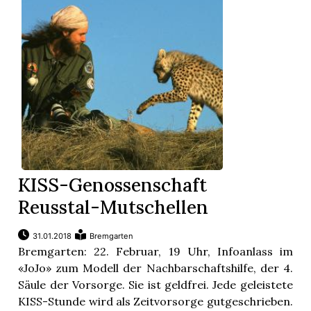
App
gion
emgarten
Bremgarten
KISS-Genossenschaft
Reusstal-Mutschellen
gion
31.01.2018
Bremgarten
emgarten
Bremgarten: 22. Februar, 19 Uhr, Infoanlass im
«JoJo» zum Modell der Nachbarschaftshilfe, der 4.
Säule der Vorsorge. Sie ist geldfrei. Jede geleistete
KISS-Stunde wird als Zeitvorsorge gutgeschrieben.