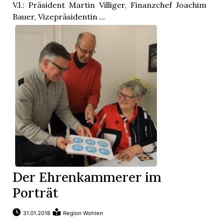
t
V.l.: Präsident Martin Villiger, Finanzchef Joachim
Bauer, Vizepräsidentin ...
Der Ehrenkammerer im
en
Porträt
n
31.01.2018
Region Wohlen