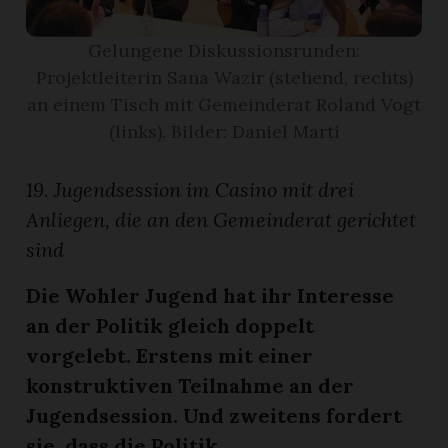
Gelungene Diskussionsrunden:
App
Projektleiterin Sana Wazir (stehend, rechts)
gion
an einem Tisch mit Gemeinderat Roland Vogt
(links). Bilder: Daniel Marti
emgarten
19. Jugendsession im Casino mit drei
Bremgarten
Anliegen, die an den Gemeinderat gerichtet
sind
Die Wohler Jugend hat ihr Interesse
gion
an der Politik gleich doppelt
vorgelebt. Erstens mit einer
emgarten
konstruktiven Teilnahme an der
Jugendsession. Und zweitens fordert
sie, dass die Politik ...