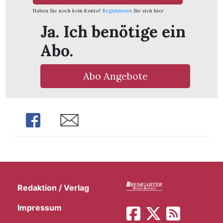
t
Haben Sie noch kein Konto?
Registrieren
Sie sich hier
Ja. Ich benötige ein
Abo.
Abo Angebote
Share
Share
en
Redaktion / Verlag
Impressum
n