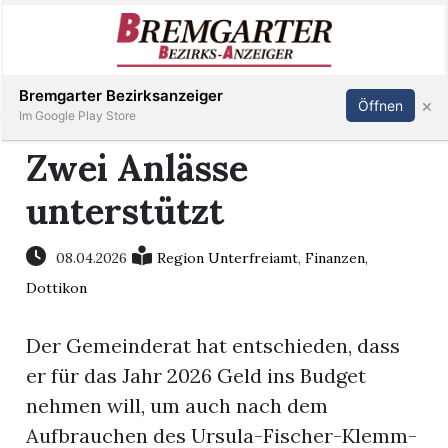
Inserieren
Abonnieren
Anmelden
Bremgarter Bezirksanzeiger
×
Öffnen
Im Google Play Store
Zwei Anlässe
unterstützt
Immobilien
Veranstaltungen
08.04.2026
Region Unterfreiamt
,
Finanzen
,
Dottikon
Stellen
Der Gemeinderat hat entschieden, dass
E-
er für das Jahr 2026 Geld ins Budget
Paper
nehmen will, um auch nach dem
Aufbrauchen des Ursula-Fischer-Klemm-
Newsletter