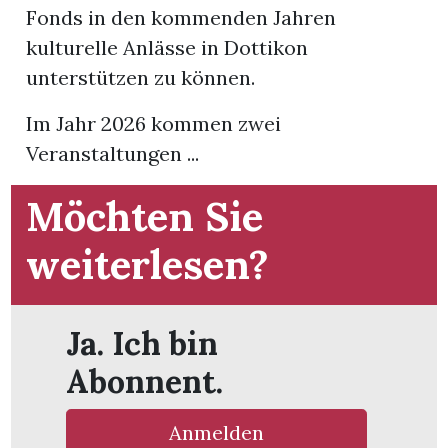
Fonds in den kommenden Jahren
kulturelle Anlässe in Dottikon
App
unterstützen zu können.
gion
Im Jahr 2026 kommen zwei
emgarten
Veranstaltungen ...
Möchten Sie
Bremgarten
weiterlesen?
gion
Ja. Ich bin
emgarten
Abonnent.
Anmelden