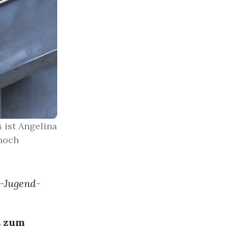
 ist Angelina
 noch
r-Jugend-
t zum