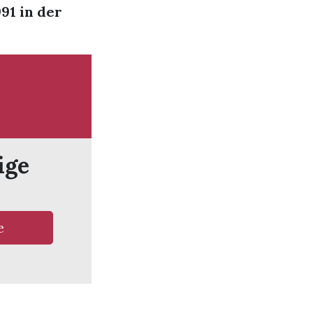
91 in der
ige
e