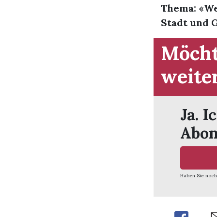
Thema: «We
Stadt und G
Möcht
weite
Ja. I
Abon
Haben Sie noch