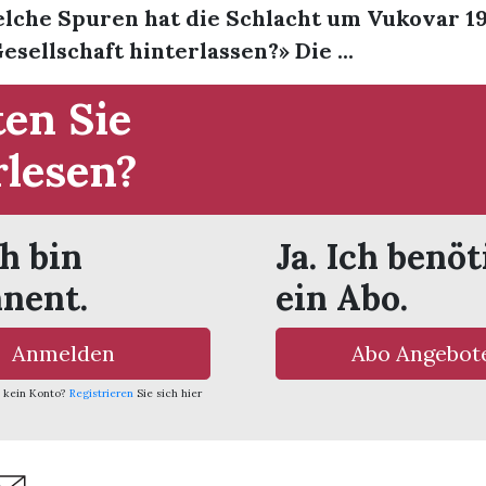
lche Spuren hat die Schlacht um Vukovar 19
esellschaft hinterlassen?» Die ...
en Sie
rlesen?
ch bin
Ja. Ich benöt
nent.
ein Abo.
Anmelden
Abo Angebot
 kein Konto?
Registrieren
Sie sich hier