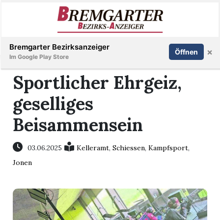
Inserieren
Abonnieren
Anmelden
Bremgarter Bezirksanzeiger
×
Öffnen
Im Google Play Store
Sportlicher Ehrgeiz,
geselliges
Immobilien
Beisammensein
Veranstaltungen
03.06.2025
Kelleramt
,
Schiessen
,
Kampfsport
,
Stellen
Jonen
E-
Paper
Newsletter