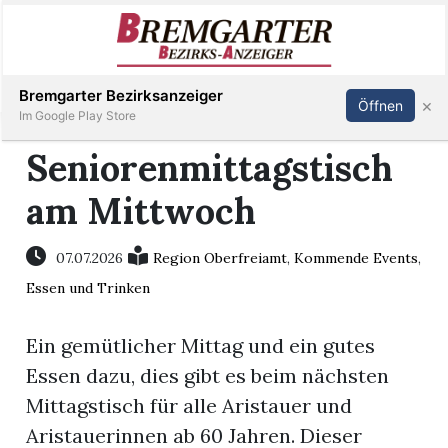
Inserieren
Abonnieren
Anmelden
Bremgarter Bezirksanzeiger
×
Öffnen
Im Google Play Store
Seniorenmittagstisch
am Mittwoch
Immobilien
Veranstaltungen
07.07.2026
Region Oberfreiamt
,
Kommende Events
,
Essen und Trinken
Stellen
Ein gemütlicher Mittag und ein gutes
E-
Essen dazu, dies gibt es beim nächsten
Paper
Mittagstisch für alle Aristauer und
Aristauerinnen ab 60 Jahren. Dieser
Newsletter