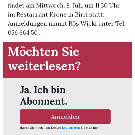
findet am Mittwoch, 8. Juli, um 11.30 Uhr
im Restaurant Krone in Birri statt.
App
Anmeldungen nimmt Rös Wicki unter Tel.
gion
056 664 50 ...
emgarten
Möchten Sie
weiterlesen?
Bremgarten
Ja. Ich bin
gion
Abonnent.
emgarten
Anmelden
Haben Sie noch kein Konto?
Registrieren
Sie sich hier