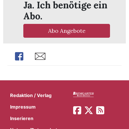
Ja. Ich benötige ein
t
Abo.
Abo Angebote
Share
Share
Redaktion / Verlag
en
Impressum
Inserieren
n