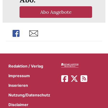
t
Abo Angebote
Share
Share
Redaktion / Verlag
Impressum
Inserieren
en
Nutzung/Datenschutz
n
Disclaimer