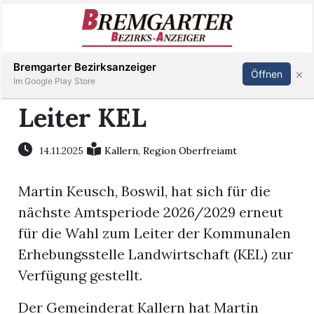
Inserieren
Abonnieren
Anmelden
Bremgarter Bezirksanzeiger
×
Öffnen
Im Google Play Store
Leiter KEL
Immobilien
14.11.2025
Kallern
,
Region Oberfreiamt
Veranstaltungen
Martin Keusch, Boswil, hat sich für die
nächste Amtsperiode 2026/2029 erneut
Stellen
für die Wahl zum Leiter der Kommunalen
Erhebungsstelle Landwirtschaft (KEL) zur
E-
Verfügung gestellt.
Paper
Der Gemeinderat Kallern hat Martin
Newsletter