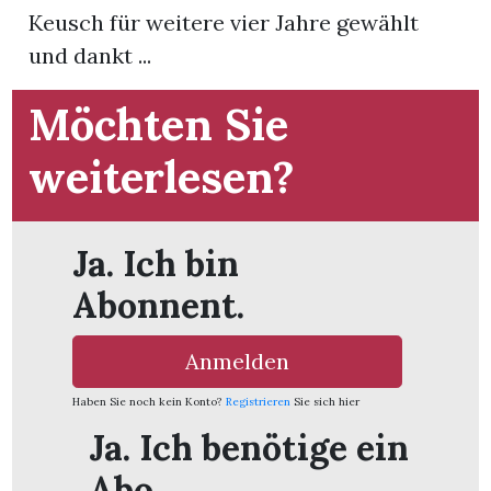
Keusch für weitere vier Jahre gewählt
und dankt ...
App
gion
Möchten Sie
emgarten
weiterlesen?
Bremgarten
Ja. Ich bin
Abonnent.
gion
Anmelden
emgarten
Haben Sie noch kein Konto?
Registrieren
Sie sich hier
Ja. Ich benötige ein
Abo.