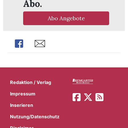
Abo.
t
Abo Angebote
Share
Share
Redaktion / Verlag
Impressum
en
Inserieren
Nutzung/Datenschutz
n