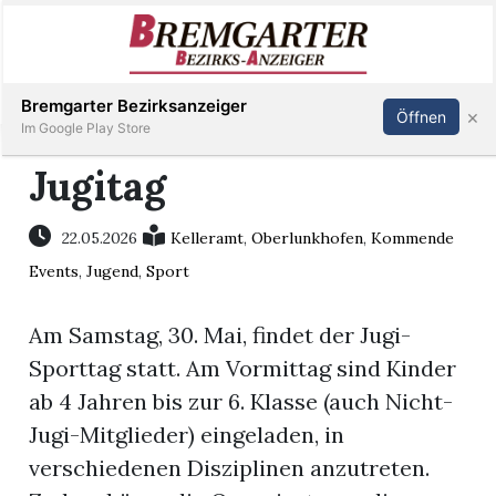
Inserieren
Abonnieren
Anmelden
Bremgarter Bezirksanzeiger
×
Öffnen
Im Google Play Store
Jugitag
Immobilien
22.05.2026
Kelleramt
,
Oberlunkhofen
,
Kommende
Events
,
Jugend
,
Sport
Veranstaltungen
Am Samstag, 30. Mai, findet der Jugi-
Stellen
Sporttag statt. Am Vormittag sind Kinder
ab 4 Jahren bis zur 6. Klasse (auch Nicht-
E-
Jugi-Mitglieder) eingeladen, in
Paper
verschiedenen Disziplinen anzutreten.
Newsletter