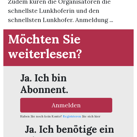
Zudem küren die Organisatoren die
schnellste Lunkhoferin und den
App
schnellsten Lunkhofer. Anmeldung ...
gion
Möchten Sie
emgarten
weiterlesen?
Bremgarten
Ja. Ich bin
Abonnent.
gion
Anmelden
emgarten
Haben Sie noch kein Konto?
Registrieren
Sie sich hier
Ja. Ich benötige ein