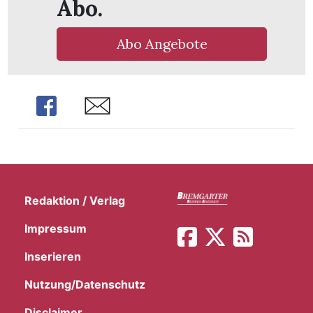
Abo.
t
Abo Angebote
Share
Share
Redaktion / Verlag
Impressum
en
Inserieren
Nutzung/Datenschutz
n
Disclaimer