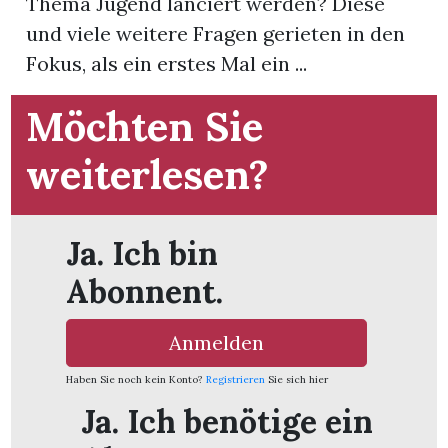
Thema Jugend lanciert werden? Diese
und viele weitere Fragen gerieten in den
App
Fokus, als ein erstes Mal ein ...
gion
Möchten Sie
emgarten
weiterlesen?
Bremgarten
Ja. Ich bin
Abonnent.
gion
Anmelden
emgarten
Haben Sie noch kein Konto?
Registrieren
Sie sich hier
Ja. Ich benötige ein