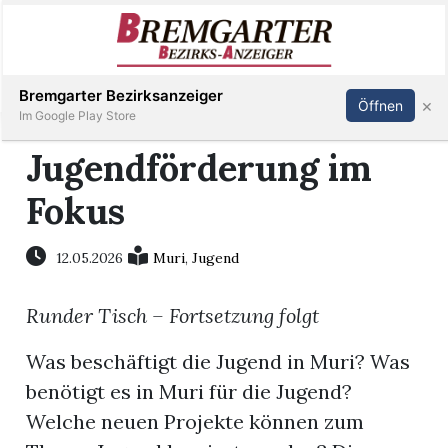
Inserieren
Abonnieren
Anmelden
Bremgarter Bezirksanzeiger
×
Öffnen
Im Google Play Store
Jugendförderung im
Fokus
Immobilien
Veranstaltungen
12.05.2026
Muri
,
Jugend
Runder Tisch – Fortsetzung folgt
Stellen
Was beschäftigt die Jugend in Muri? Was
E-
benötigt es in Muri für die Jugend?
Paper
Welche neuen Projekte können zum
Newsletter