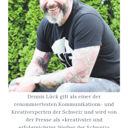
App
gion
emgarten
Bremgarten
gion
Dennis Lück gilt als einer der
emgarten
renommiertesten Kommunikations- und
Kreativexperten der Schweiz und wird von
der Presse als «kreativster und
erfolgreichster Werber der Schweiz»