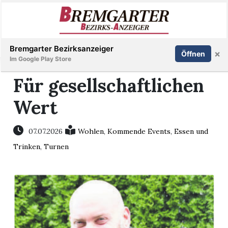
Inserieren
Abonnieren
Anmelden
Bremgarter Bezirksanzeiger
×
Öffnen
Im Google Play Store
Für gesellschaftlichen
Wert
Immobilien
Veranstaltungen
07.07.2026
Wohlen
,
Kommende Events
,
Essen und
Trinken
,
Turnen
Stellen
E-
Paper
Newsletter