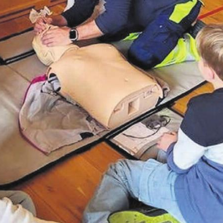
der Samariter Freiamt+ in Villmergen
rzweckhalle Dorf wurden Besucherinnen un
Samariterinnen und Samariter Freiamt+ dire
en und ins Geschehen einbezogen. Die gut 
ng lud dazu ein, unter fachkundiger ...
en Sie
rlesen?
ch bin
Ja. Ich benöt
nent.
ein Abo.
Anmelden
Abo Angebot