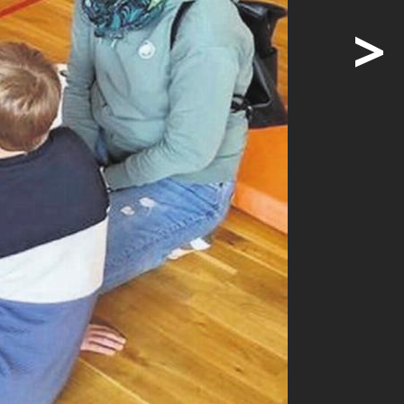
>
d Besucher
kt
besuchte
ige
e