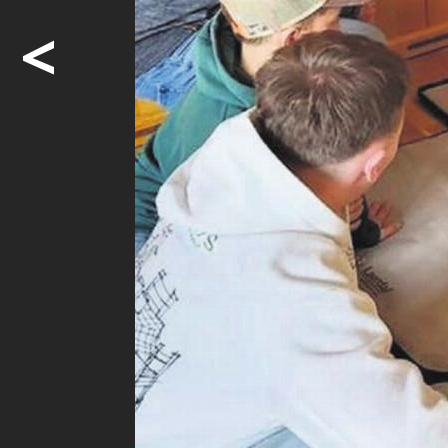
Familientag 
<
In der Meh
durch die 
angesproch
Veranstaltu
Möcht
weite
Ja. I
Abon