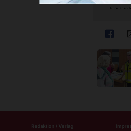
Haben Sie noch
Share
Sh
Redaktion / Verlag
Impre