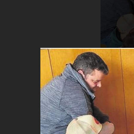
Wie im N
in