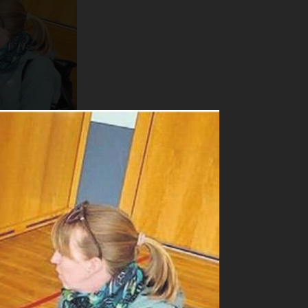
rnten die
str