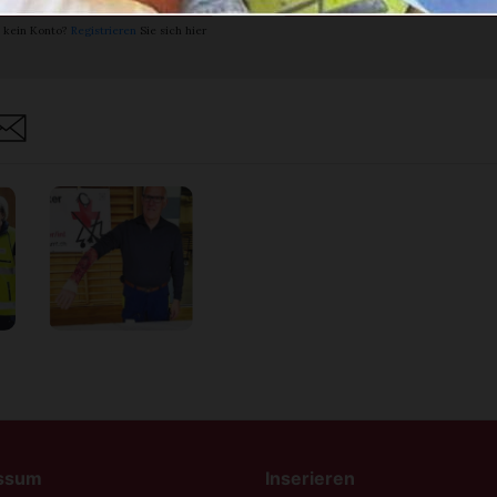
 kein Konto?
Registrieren
Sie sich hier
are
ssum
Inserieren