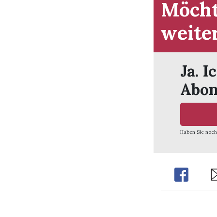
Möcht
weite
Ja. I
Abon
Haben Sie noch
Share
Sh