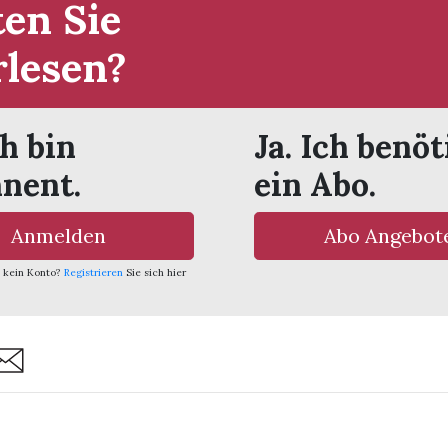
en Sie
rlesen?
ch bin
Ja. Ich benöt
nent.
ein Abo.
Anmelden
Abo Angebot
 kein Konto?
Registrieren
Sie sich hier
are