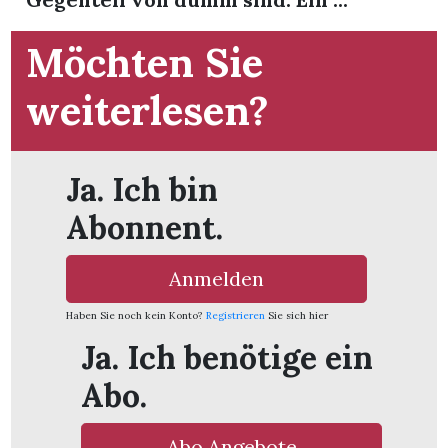
t
Möchten Sie
weiterlesen?
Ja. Ich bin
Abonnent.
Anmelden
Haben Sie noch kein Konto?
Registrieren
Sie sich hier
Ja. Ich benötige ein
en
Abo.
n
Abo Angebote