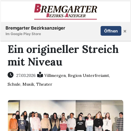
Inserieren
Abonnieren
Anmelden
Bremgarter Bezirksanzeiger
×
Öffnen
Im Google Play Store
Ein origineller Streich
mit Niveau
Immobilien
Veranstaltungen
27.03.2026
Villmergen
,
Region Unterfreiamt
,
Schule
,
Musik
,
Theater
Stellen
E-
Paper
Newsletter