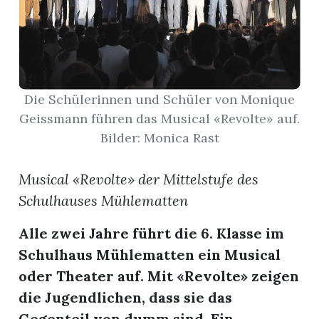
App
gion
emgarten
Die Schülerinnen und Schüler von Monique
Geissmann führen das Musical «Revolte» auf.
Bilder: Monica Rast
Bremgarten
Musical «Revolte» der Mittelstufe des
Schulhauses Mühlematten
gion
Alle zwei Jahre führt die 6. Klasse im
Schulhaus Mühlematten ein Musical
emgarten
oder Theater auf. Mit «Revolte» zeigen
die Jugendlichen, dass sie das
Gegenteil von dumm sind. Ein ...