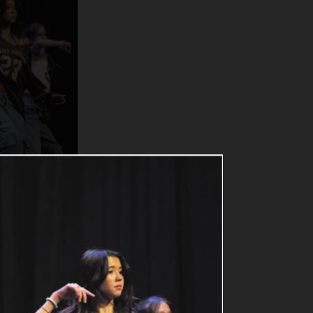
pezialgebiet
uende
 Action
al