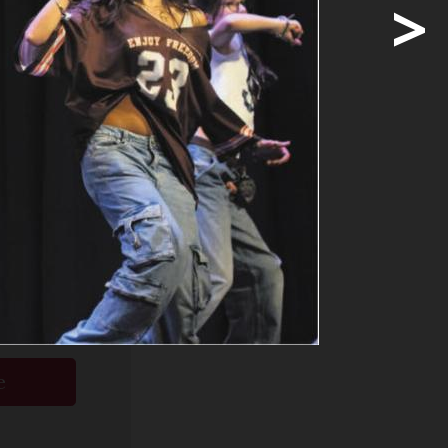
>
erwandelt,
d tosender
 einen ...
ige
e