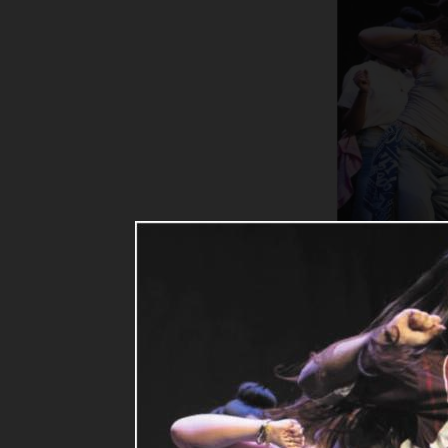
Hip-Hop – St
vom 
Schrit
Tanzlade-Sh
ausverkauft