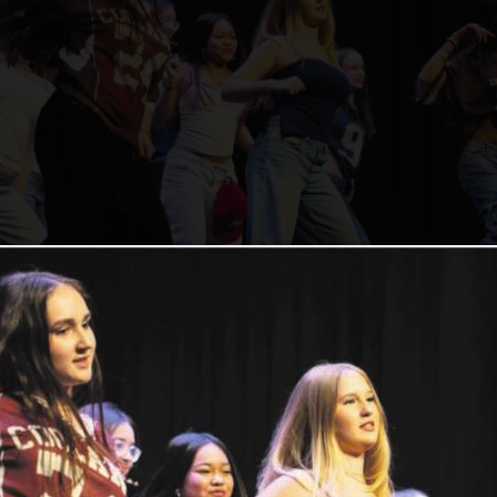
reetdance für Kids, Teens und Erwachsene ist ein S
Tanzlade. Hier lernt man Grundschritte und aufba
tkombinationen kennen. Man erlebt, wie viel Fun und
dahinterstecken. Bilder: Stefan Hotz
ow im Casino: Ganz viel Begeisterung und zweim
es Haus