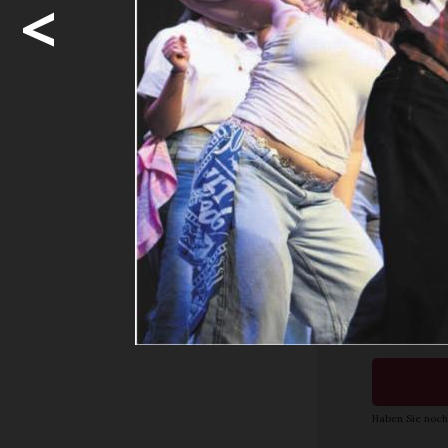
<
Wenn sich 
sind mitre
Applaus gar
Möcht
weite
Ja. I
Abon
Haben Sie noch