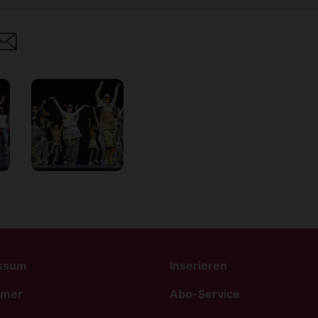
are
ssum
Inserieren
imer
Abo-Service