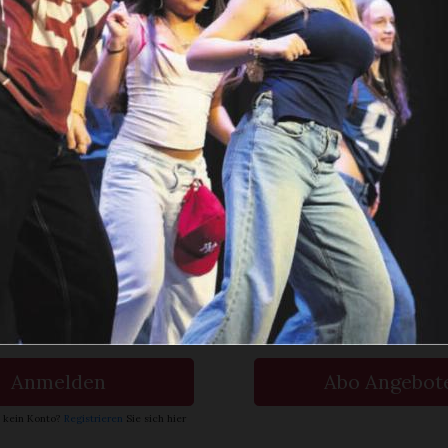
das Casino in eine pulsierende Tanzbühne v
issende Rhythmen, strahlende Gesichter un
antiert. Die Tanzlade-Show setzte dabei noch
en Sie
rlesen?
ch bin
Ja. Ich benöt
nent.
ein Abo.
Anmelden
Abo Angebot
 kein Konto?
Registrieren
Sie sich hier