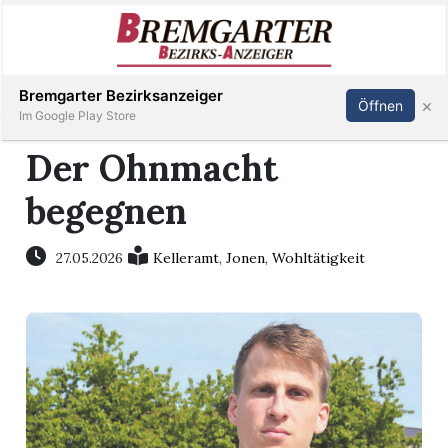
Inserieren
Abonnieren
Anmelden
Bremgarter Bezirksanzeiger
×
Öffnen
Im Google Play Store
Der Ohnmacht
begegnen
Immobilien
Veranstaltungen
27.05.2026
Kelleramt
,
Jonen
,
Wohltätigkeit
Stellen
E-
Paper
Newsletter