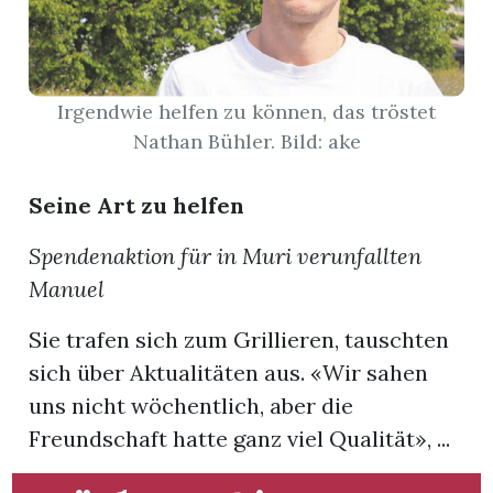
App
gion
Irgendwie helfen zu können, das tröstet
Nathan Bühler. Bild: ake
emgarten
Seine Art zu helfen
Bremgarten
Spendenaktion für in Muri verunfallten
Manuel
Sie trafen sich zum Grillieren, tauschten
gion
sich über Aktualitäten aus. «Wir sahen
emgarten
uns nicht wöchentlich, aber die
Freundschaft hatte ganz viel Qualität», ...