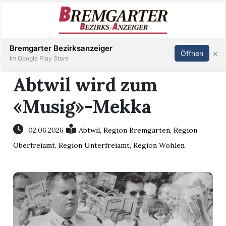
Inserieren
Abonnieren
Anmelden
Bremgarter Bezirksanzeiger
×
Öffnen
Im Google Play Store
Abtwil wird zum
«Musig»-Mekka
Immobilien
Veranstaltungen
02.06.2026
Abtwil
,
Region Bremgarten
,
Region
Oberfreiamt
,
Region Unterfreiamt
,
Region Wohlen
Stellen
E-
Paper
Newsletter