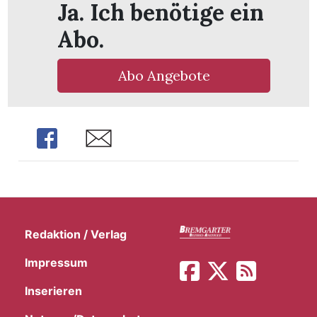
Ja. Ich benötige ein
t
Abo.
Abo Angebote
Share
Share
Redaktion / Verlag
en
Impressum
Inserieren
n