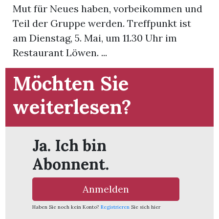
Mut für Neues haben, vorbeikommen und
Teil der Gruppe werden. Treffpunkt ist
App
am Dienstag, 5. Mai, um 11.30 Uhr im
gion
Restaurant Löwen. ...
emgarten
Möchten Sie
weiterlesen?
Bremgarten
Ja. Ich bin
gion
Abonnent.
emgarten
Anmelden
Haben Sie noch kein Konto?
Registrieren
Sie sich hier