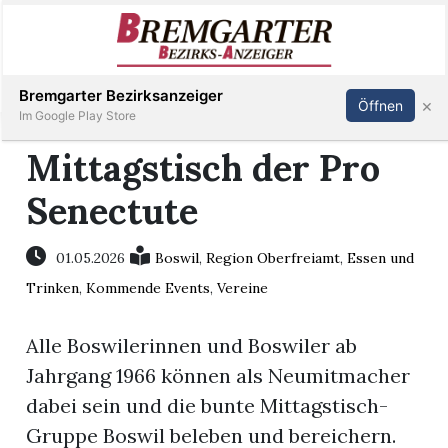
Inserieren
Abonnieren
Anmelden
Bremgarter Bezirksanzeiger
×
Öffnen
Im Google Play Store
Mittagstisch der Pro
Senectute
Immobilien
Veranstaltungen
01.05.2026
Boswil
,
Region Oberfreiamt
,
Essen und
Trinken
,
Kommende Events
,
Vereine
Stellen
Alle Boswilerinnen und Boswiler ab
E-
Jahrgang 1966 können als Neumitmacher
Paper
dabei sein und die bunte Mittagstisch-
Gruppe Boswil beleben und bereichern.
Newsletter