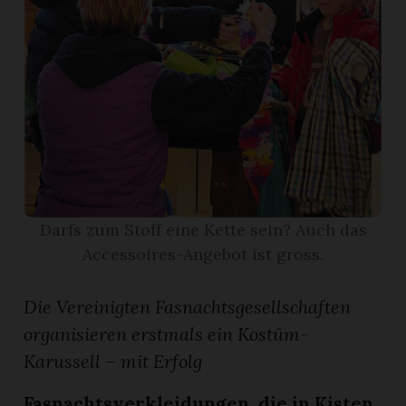
App
gion
emgarten
Bremgarten
Darfs zum Stoff eine Kette sein? Auch das
Accessoires-Angebot ist gross.
gion
Die Vereinigten Fasnachtsgesellschaften
emgarten
organisieren erstmals ein Kostüm-
Karussell – mit Erfolg
Fasnachtsverkleidungen, die in Kisten