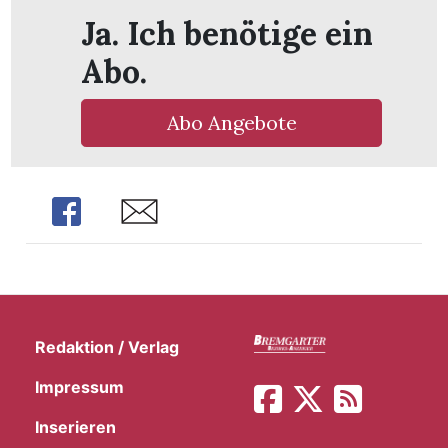
t
Ja. Ich benötige ein
Abo.
Abo Angebote
Share
Share
Redaktion / Verlag
en
Impressum
n
Inserieren