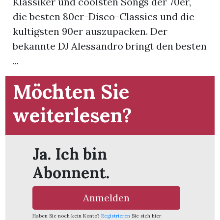
Klassiker und coolsten Songs der 70er,
die besten 80er-Disco-Classics und die
App
kultigsten 90er auszupacken. Der
gion
bekannte DJ Alessandro bringt den besten
...
emgarten
Möchten Sie
Bremgarten
weiterlesen?
Ja. Ich bin
gion
Abonnent.
emgarten
Anmelden
Haben Sie noch kein Konto?
Registrieren
Sie sich hier