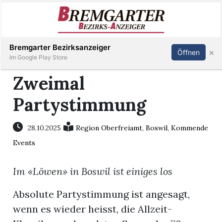
Inserieren
Abonnieren
Anmelden
Bremgarter Bezirksanzeiger
×
Öffnen
Im Google Play Store
Zweimal
Partystimmung
Immobilien
Veranstaltungen
28.10.2025
Region Oberfreiamt
,
Boswil
,
Kommende
Events
Stellen
Im «Löwen» in Boswil ist einiges los
E-
Absolute Partystimmung ist angesagt,
Paper
wenn es wieder heisst, die Allzeit-
Newsletter