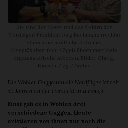
App
gion
Sie sind der Motor und das Gehirn der
Nordfäger: Präsident Jörg Bachmann (rechts)
emgarten
ist der unermüdliche Antreiber,
Vizepräsident Dani Vögeli übernimmt viele
organisatorische Arbeiten. Bilder: Chregi
Bremgarten
Hansen / zg / Archiv
Die Wohler Guggenmusik Nordfäger ist seit
gion
50 Jahren an der Fasnacht unterwegs
emgarten
Einst gab es in Wohlen drei
verschiedene Guggen. Heute
existieren von ihnen nur noch die