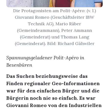
Die Protagonisten am Polit-Apéro: (v. l.)
App
Giovanni Romeo (Geschäftsleiter IBW
gion
Technik AG), Mario Räber
(Gemeindeammann), Peter Ammann
emgarten
(Gemeinderat) und Thomas Lang
(Gemeinderat). Bild: Richard Gähwiler
Bremgarten
Spannungsgeladener Polit-Apéro in
Besenbüren
gion
Das Suchen beziehungsweise das
Finden regionaler Geo-Informationen
emgarten
war für den einfachen Bürger und die
Bürgerin noch nie so einfach. Es war
Giovanni Romeo von den Industriellen