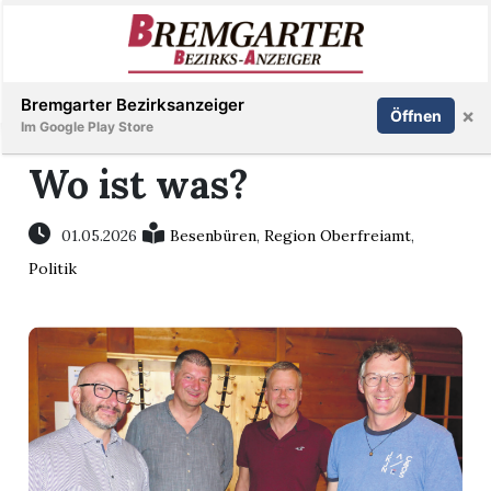
Inserieren
Abonnieren
Anmelden
Bremgarter Bezirksanzeiger
×
Öffnen
Im Google Play Store
Wo ist was?
Immobilien
01.05.2026
Besenbüren
,
Region Oberfreiamt
,
Politik
Veranstaltungen
Stellen
E-
Paper
Newsletter