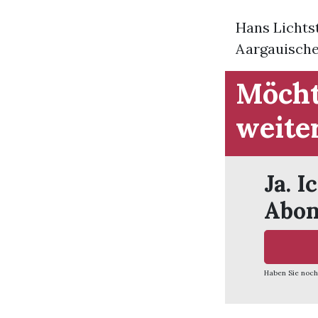
Hans Lichts
Aargauischen
Möcht
weite
Ja. I
Abon
Haben Sie noch