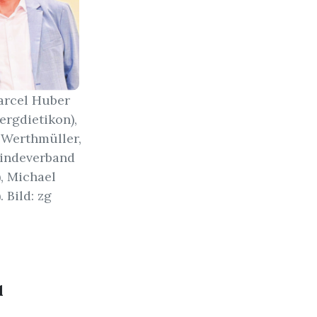
Marcel Huber
ergdietikon),
 Werthmüller,
eindeverband
, Michael
 Bild: zg
d