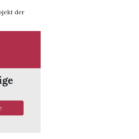
ojekt der
ige
e