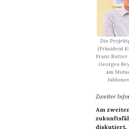
Die Projekt
(Präsident K
Franz Rutzer
Georges Rey
am Mutsc
Jablonow
Zweiter Info
Am zweiten
zukunftsfä
diskutiert.