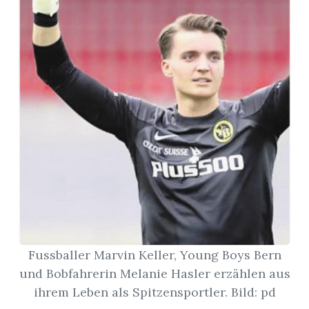
App
gion
emgarten
Bremgarten
gion
emgarten
Fussballer Marvin Keller, Young Boys Bern
und Bobfahrerin Melanie Hasler erzählen aus
ihrem Leben als Spitzensportler. Bild: pd