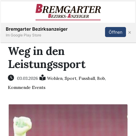
Inserieren
Abonnieren
Anmelden
Bremgarter Bezirksanzeiger
×
Öffnen
Im Google Play Store
Weg in den
Leistungssport
Immobilien
Veranstaltungen
03.03.2026
Wohlen
,
Sport
,
Fussball
,
Bob
,
Kommende Events
Stellen
E-
Paper
Newsletter