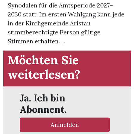
Synodalen für die Amtsperiode 2027–
2030 statt. Im ersten Wahlgang kann jede
App
in der Kirchgemeinde Aristau
gion
stimmberechtigte Person gültige
Stimmen erhalten. ...
emgarten
Möchten Sie
Bremgarten
weiterlesen?
gion
Ja. Ich bin
Abonnent.
emgarten
Anmelden