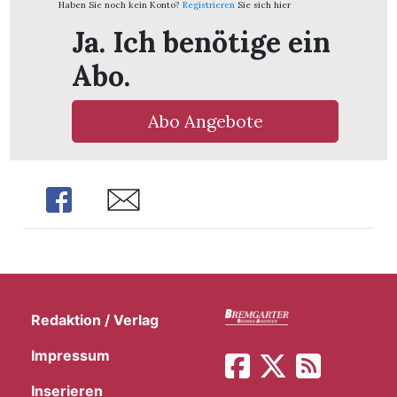
Haben Sie noch kein Konto?
Registrieren
Sie sich hier
t
Ja. Ich benötige ein
Abo.
Abo Angebote
Share
Share
en
Redaktion / Verlag
Impressum
n
Inserieren