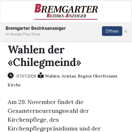
Inserieren
Abonnieren
Anmelden
Bremgarter Bezirksanzeiger
×
Öffnen
Im Google Play Store
Wahlen der
«Chilegmeind»
Immobilien
Veranstaltungen
07.07.2026
Wahlen
,
Aristau
,
Region Oberfreiamt
,
Kirche
Stellen
Am 29. November findet die
E-
Gesamterneuerungswahl der
Paper
Kirchenpflege, des
Kirchenpflegepräsidiums und der
Newsletter