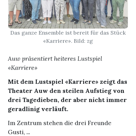
App
gion
Das ganze Ensemble ist bereit für das Stück
«Karriere». Bild: zg
emgarten
Auw präsentiert heiteres Lustspiel
Bremgarten
«Karriere»
Mit dem Lustspiel «Karriere» zeigt das
Theater Auw den steilen Aufstieg von
gion
drei Tagedieben, der aber nicht immer
geradlinig verläuft.
emgarten
Im Zentrum stehen die drei Freunde
Gusti, ...