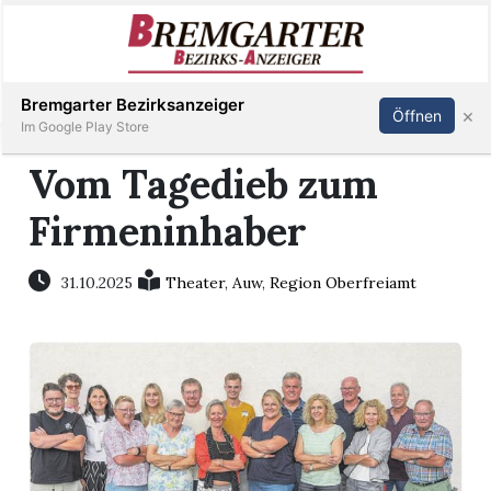
Inserieren
Abonnieren
Anmelden
Bremgarter Bezirksanzeiger
×
Öffnen
Im Google Play Store
Vom Tagedieb zum
Firmeninhaber
Immobilien
Veranstaltungen
31.10.2025
Theater
,
Auw
,
Region Oberfreiamt
Stellen
E-
Paper
Newsletter