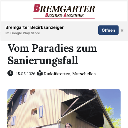
Inserieren
Abonnieren
Anmelden
Bremgarter Bezirksanzeiger
×
Öffnen
Im Google Play Store
Vom Paradies zum
Sanierungsfall
Immobilien
Veranstaltungen
15.05.2026
Rudolfstetten
,
Mutschellen
Stellen
E-
Paper
Newsletter