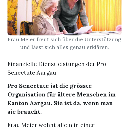
App
gion
Frau Meier freut sich über die Unterstützung
emgarten
und lässt sich alles genau erklären.
Bremgarten
Finanzielle Dienstleistungen der Pro
Senectute Aargau
Pro Senectute ist die grösste
gion
Organisation für ältere Menschen im
Kanton Aargau. Sie ist da, wenn man
emgarten
sie braucht.
Frau Meier wohnt allein in einer