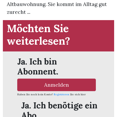
t
Altbauwohnung. Sie kommt im Alltag gut
zurecht ...
Möchten Sie
weiterlesen?
Ja. Ich bin
Abonnent.
Anmelden
en
Haben Sie noch kein Konto?
Registrieren
Sie sich hier
Ja. Ich benötige ein
n
Abo.