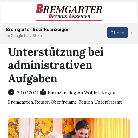
Inserieren
Abonnieren
Anmelden
Bremgarter Bezirksanzeiger
×
Öffnen
Im Google Play Store
Unterstützung bei
administrativen
Immobilien
Aufgaben
Veranstaltungen
20.02.2024
Finanzen
,
Region Wohlen
,
Region
Stellen
Bremgarten
,
Region Oberfreiamt
,
Region Unterfreiamt
E-
Paper
Newsletter