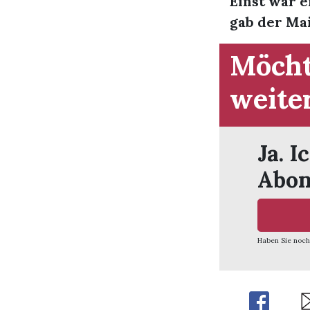
Einst war e
gab der Mai
Möcht
weite
Ja. I
Abon
Haben Sie noch
Share
Sh