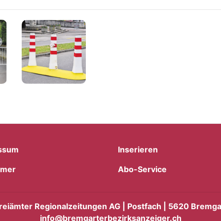
ssum
Inserieren
imer
Abo-Service
reiämter Regionalzeitungen AG | Postfach | 5620 Bremgar
info@bremgarterbezirksanzeiger.ch