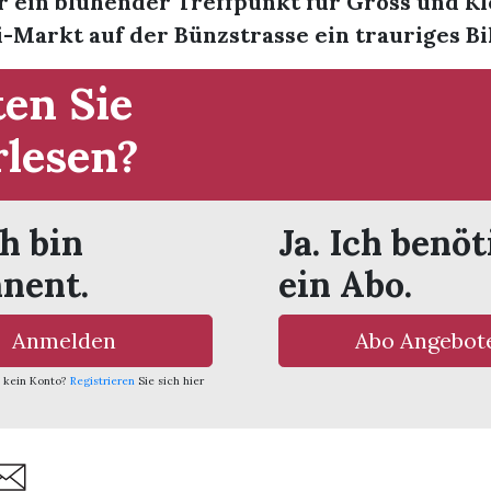
r ein blühender Treffpunkt für Gross und Kl
-Markt auf der Bünzstrasse ein trauriges Bild
en Sie
rlesen?
ch bin
Ja. Ich benöt
nent.
ein Abo.
Anmelden
Abo Angebot
 kein Konto?
Registrieren
Sie sich hier
are