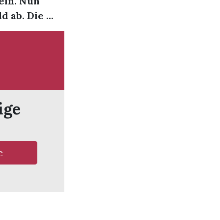
ein. Nun
 ab. Die ...
ige
e