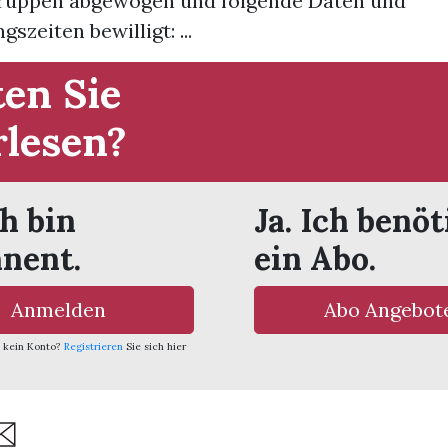
ruppen abgewogen und folgende Daten und
szeiten bewilligt: ...
en Sie
rlesen?
ch bin
Ja. Ich benöt
nent.
ein Abo.
Anmelden
Abo Angebot
 kein Konto?
Registrieren
Sie sich hier
are