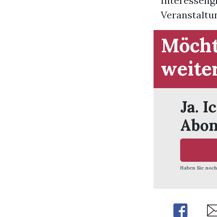
Interesseng
Veranstaltung
Möcht
weite
Ja. I
Abon
Haben Sie noch
Share
Sh