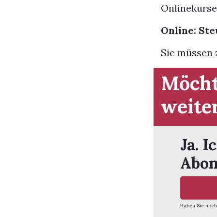
Onlinekurse
Online: Ste
Sie müssen z
Möcht
weite
Ja. I
Abon
Haben Sie noch