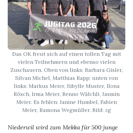
App
gion
emgarten
Das OK freut sich auf einen tollen Tag mit
Bremgarten
vielen Teilnehmern und ebenso vielen
Zuschauern. Oben von links: Barbara Gisler,
Silvan Michel, Matthias Rapp; unten von
links: Markus Meier, Sibylle Muster, Ilona
gion
Rösch, Irma Meier, Benno Wälchli, Jasmin
Meier. Es fehlen: Janine Humbel, Fabien
emgarten
Meier, Ramona Wegmüller. Bild: zg
Niederwil wird zum Mekka für 500 junge