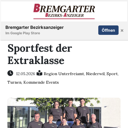
Inserieren
Abonnieren
Anmelden
Bremgarter Bezirksanzeiger
×
Öffnen
Im Google Play Store
Sportfest der
Extraklasse
Immobilien
Veranstaltungen
12.05.2026
Region Unterfreiamt
,
Niederwil
,
Sport
,
Turnen
,
Kommende Events
Stellen
E-
Paper
Newsletter