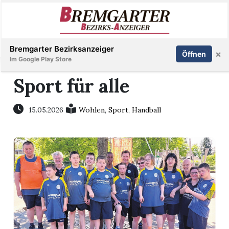
Inserieren
Abonnieren
Anmelden
Bremgarter Bezirksanzeiger
×
Öffnen
Im Google Play Store
Sport für alle
Immobilien
15.05.2026
Wohlen
,
Sport
,
Handball
Veranstaltungen
Stellen
E-
Paper
Newsletter