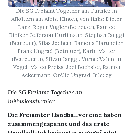
Die SG Freiamt Together am Turnier in
App
Affoltern am Albis. Hinten, von links: Dieter
gion
Lanz, Roger Vogler (Betreuer), Patrice
Riniker, Jefferson Hürlimann, Stephan Jaeggi
emgarten
(Betreuer), Silas Jochem, Ramona Hartmeier,
Franz Ungrad (Betreuer), Karin Matter
(Betreuerin), Silvan Jaeggi. Vorne: Valentin
Bremgarten
Vogel, Mateo Preiss, Joel Bochsler, Ramon
Ackermann, Orélie Ungrad. Bild: zg
gion
Die SG Freiamt Together an
Inklusionsturnier
emgarten
Die Freiämter Handballvereine haben
zusammengespannt und das erste
Handball-Inklusionsteam gegründet.