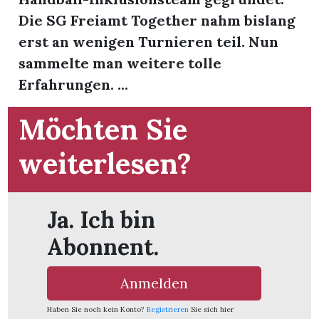
t
Die SG Freiamt Together nahm bislang
erst an wenigen Turnieren teil. Nun
sammelte man weitere tolle
Erfahrungen. ...
Möchten Sie
weiterlesen?
Ja. Ich bin
Abonnent.
en
Anmelden
n
Haben Sie noch kein Konto?
Registrieren
Sie sich hier