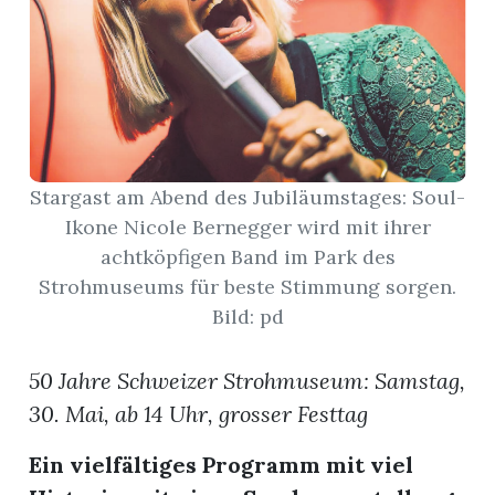
App
gion
emgarten
Stargast am Abend des Jubiläumstages: Soul-
Ikone Nicole Bernegger wird mit ihrer
Bremgarten
achtköpfigen Band im Park des
Strohmuseums für beste Stimmung sorgen.
Bild: pd
gion
50 Jahre Schweizer Strohmuseum: Samstag,
emgarten
30. Mai, ab 14 Uhr, grosser Festtag
Ein vielfältiges Programm mit viel