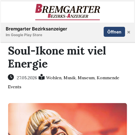
Inserieren
Abonnieren
Anmelden
Bremgarter Bezirksanzeiger
×
Öffnen
Im Google Play Store
Soul-Ikone mit viel
Energie
Immobilien
Veranstaltungen
27.05.2026
Wohlen
,
Musik
,
Museum
,
Kommende
Events
Stellen
E-
Paper
Newsletter