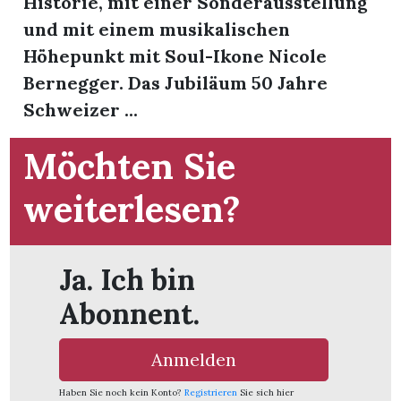
Historie, mit einer Sonderausstellung
t
und mit einem musikalischen
Höhepunkt mit Soul-Ikone Nicole
Bernegger. Das Jubiläum 50 Jahre
Schweizer ...
Möchten Sie
weiterlesen?
Ja. Ich bin
Abonnent.
en
Anmelden
n
Haben Sie noch kein Konto?
Registrieren
Sie sich hier